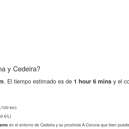
na y Cedeira?
km
. El tiempo estimado es de
1 hour 6 mins
y el c
/100 km)
0 €/L)
ismo
en el entorno de Cedeira y su provincia A-Coruna que bien puede 