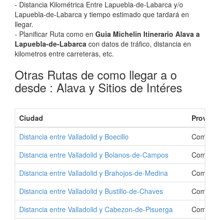
- Distancia Kilométrica Entre Lapuebla-de-Labarca y/o
Lapuebla-de-Labarca y tiempo estimado que tardará en
llegar.
- Planificar Ruta como en
Guia Michelin Itinerario Alava a
Lapuebla-de-Labarca
con datos de tráfico, distancia en
kilometros entre carreteras, etc.
Otras Rutas de como llegar a o
desde : Alava y Sitios de Intéres
Ciudad
Provinci
Distancia entre Valladolid y Boecillo
Como Ir 
Distancia entre Valladolid y Bolanos-de-Campos
Como Ir 
Distancia entre Valladolid y Brahojos-de-Medina
Como Ir 
Distancia entre Valladolid y Bustillo-de-Chaves
Como Ir 
Distancia entre Valladolid y Cabezon-de-Pisuerga
Como Ir 