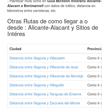
- Planificar Ruta como en
Guia Michelin Itinerario Alicante-
Alacant a Benimantell
con datos de tráfico, distancia en
kilometros entre carreteras, etc.
Otras Rutas de como llegar a o
desde : Alicante-Alacant y Sitios de
Intéres
Ciudad
Provincia
Distancia entre Segovia y Villacastin
Como Ir a Vil
Distancia entre Segovia y Villaverde-de-iscar
Como Ir a Vil
Distancia entre Segovia y Villaverde-de-Montejo
Como Ir a Vil
Distancia entre Segovia y Villeguillo
Como Ir a Vill
Distancia entre Segovia y Yanguas-de-Eresma
Como Ir a Ya
Distancia entre Segovia y Zarzuela-del-Monte
Como Ir a Zar