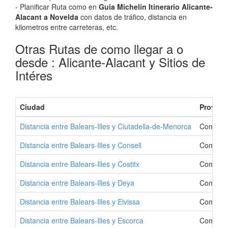
- Planificar Ruta como en
Guia Michelin Itinerario Alicante-
Alacant a Novelda
con datos de tráfico, distancia en
kilometros entre carreteras, etc.
Otras Rutas de como llegar a o
desde : Alicante-Alacant y Sitios de
Intéres
Ciudad
Provinc
Distancia entre Balears-Illes y Ciutadella-de-Menorca
Como Ir 
Distancia entre Balears-Illes y Consell
Como Ir 
Distancia entre Balears-Illes y Costitx
Como Ir 
Distancia entre Balears-Illes y Deya
Como Ir 
Distancia entre Balears-Illes y Eivissa
Como Ir 
Distancia entre Balears-Illes y Escorca
Como Ir 