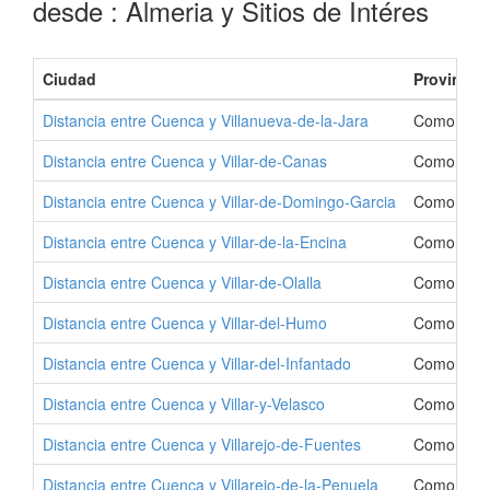
desde : Almeria y Sitios de Intéres
Ciudad
Provincia
Distancia entre Cuenca y Villanueva-de-la-Jara
Como Ir a 
Distancia entre Cuenca y Villar-de-Canas
Como Ir a 
Distancia entre Cuenca y Villar-de-Domingo-Garcia
Como Ir a 
Distancia entre Cuenca y Villar-de-la-Encina
Como Ir a 
Distancia entre Cuenca y Villar-de-Olalla
Como Ir a V
Distancia entre Cuenca y Villar-del-Humo
Como Ir a 
Distancia entre Cuenca y Villar-del-Infantado
Como Ir a V
Distancia entre Cuenca y Villar-y-Velasco
Como Ir a 
Distancia entre Cuenca y Villarejo-de-Fuentes
Como Ir a 
Distancia entre Cuenca y Villarejo-de-la-Penuela
Como Ir a 