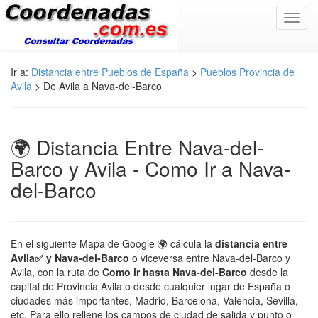
Toggl
navig
Ir a:
Distancia entre Pueblos de España
>
Pueblos Provincia de
Avila
> De Avila a Nava-del-Barco
🌍 Distancia Entre Nava-del-
Barco y Avila - Como Ir a Nava-
del-Barco
En el siguiente Mapa de Google 🌍 cálcula la
distancia entre
Avila✅ y Nava-del-Barco
o viceversa entre Nava-del-Barco y
Avila, con la ruta de
Como ir hasta Nava-del-Barco
desde la
capital de Provincia Avila o desde cualquier lugar de España o
ciudades más importantes, Madrid, Barcelona, Valencia, Sevilla,
etc. Para ello rellene los campos de ciudad de salida y punto o