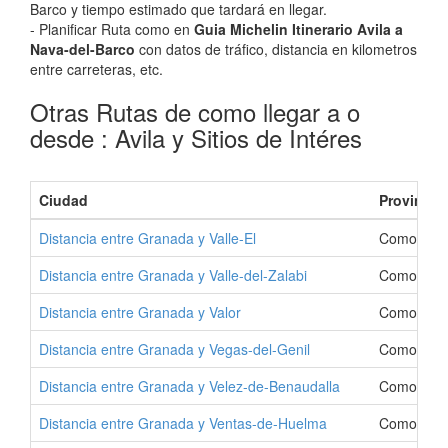
Barco y tiempo estimado que tardará en llegar.
- Planificar Ruta como en
Guia Michelin Itinerario Avila a
Nava-del-Barco
con datos de tráfico, distancia en kilometros
entre carreteras, etc.
Otras Rutas de como llegar a o
desde : Avila y Sitios de Intéres
Ciudad
Provincia
Distancia entre Granada y Valle-El
Como Ir a 
Distancia entre Granada y Valle-del-Zalabi
Como Ir a 
Distancia entre Granada y Valor
Como Ir a 
Distancia entre Granada y Vegas-del-Genil
Como Ir a 
Distancia entre Granada y Velez-de-Benaudalla
Como Ir a 
Distancia entre Granada y Ventas-de-Huelma
Como Ir a