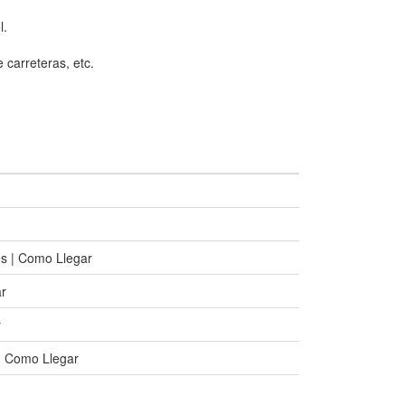
l.
 carreteras, etc.
es | Como Llegar
ar
r
| Como Llegar