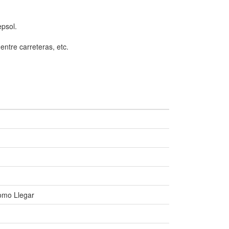
epsol.
entre carreteras, etc.
Como Llegar