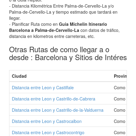
- Distancia Kilométrica Entre Palma-de-Cervello-La y/o
Palma-de-Cervello-La y tiempo estimado que tardará en
llegar.
- Planificar Ruta como en
Guia Michelin Itinerario
Barcelona a Palma-de-Cervello-La
con datos de tráfico,
distancia en kilometros entre carreteras, etc.
Otras Rutas de como llegar a o
desde : Barcelona y Sitios de Intéres
Ciudad
Provincia
Distancia entre Leon y Castilfale
Como Ir a C
Distancia entre Leon y Castrillo-de-Cabrera
Como Ir a C
Distancia entre Leon y Castrillo-de-la-Valduerna
Como Ir a C
Distancia entre Leon y Castrocalbon
Como Ir a 
Distancia entre Leon y Castrocontrigo
Como Ir a 