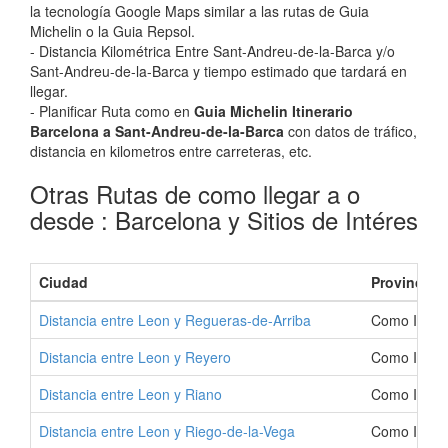
la tecnología Google Maps similar a las rutas de Guia
Michelin o la Guia Repsol.
- Distancia Kilométrica Entre Sant-Andreu-de-la-Barca y/o
Sant-Andreu-de-la-Barca y tiempo estimado que tardará en
llegar.
- Planificar Ruta como en
Guia Michelin Itinerario
Barcelona a Sant-Andreu-de-la-Barca
con datos de tráfico,
distancia en kilometros entre carreteras, etc.
Otras Rutas de como llegar a o
desde : Barcelona y Sitios de Intéres
Ciudad
Provincia
Distancia entre Leon y Regueras-de-Arriba
Como Ir a R
Distancia entre Leon y Reyero
Como Ir a R
Distancia entre Leon y Riano
Como Ir a R
Distancia entre Leon y Riego-de-la-Vega
Como Ir a R