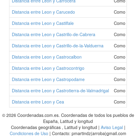
Distancia entre Leon y Carrocera
Como Ir a 
Distancia entre Leon y Carucedo
Como Ir a 
Distancia entre Leon y Castilfale
Como Ir a C
Distancia entre Leon y Castrillo-de-Cabrera
Como Ir a C
Distancia entre Leon y Castrillo-de-la-Valduerna
Como Ir a C
Distancia entre Leon y Castrocalbon
Como Ir a 
Distancia entre Leon y Castrocontrigo
Como Ir a 
Distancia entre Leon y Castropodame
Como Ir a 
Distancia entre Leon y Castrotierra-de-Valmadrigal
Como Ir a C
Distancia entre Leon y Cea
Como Ir a 
© 2026 Coordenadas.com.es. Coordenadas de todos los pueblos de
España, Latitud y longitud
Coordenadas geográficas , Latitud y longitud |
Aviso Legal
|
Condiciones de Uso
| Contacto: pmartindz(arroba)gmail.com