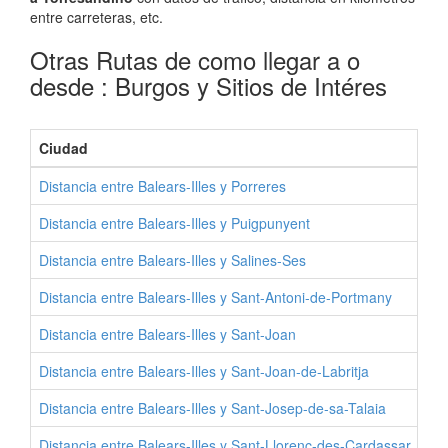
entre carreteras, etc.
Otras Rutas de como llegar a o
desde : Burgos y Sitios de Intéres
Ciudad
Pr
Distancia entre Balears-Illes y Porreres
Com
Distancia entre Balears-Illes y Puigpunyent
Com
Distancia entre Balears-Illes y Salines-Ses
Com
Distancia entre Balears-Illes y Sant-Antoni-de-Portmany
Com
Distancia entre Balears-Illes y Sant-Joan
Com
Distancia entre Balears-Illes y Sant-Joan-de-Labritja
Com
Distancia entre Balears-Illes y Sant-Josep-de-sa-Talaia
Com
Distancia entre Balears-Illes y Sant-Llorenc-des-Cardassar
Com