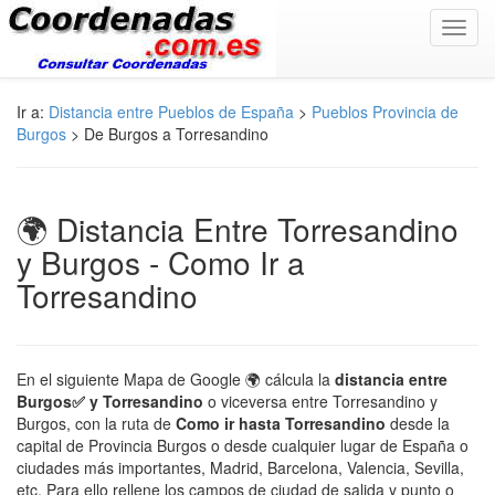
Toggl
navig
Ir a:
Distancia entre Pueblos de España
>
Pueblos Provincia de
Burgos
> De Burgos a Torresandino
🌍 Distancia Entre Torresandino
y Burgos - Como Ir a
Torresandino
En el siguiente Mapa de Google 🌍 cálcula la
distancia entre
Burgos✅ y Torresandino
o viceversa entre Torresandino y
Burgos, con la ruta de
Como ir hasta Torresandino
desde la
capital de Provincia Burgos o desde cualquier lugar de España o
ciudades más importantes, Madrid, Barcelona, Valencia, Sevilla,
etc. Para ello rellene los campos de ciudad de salida y punto o