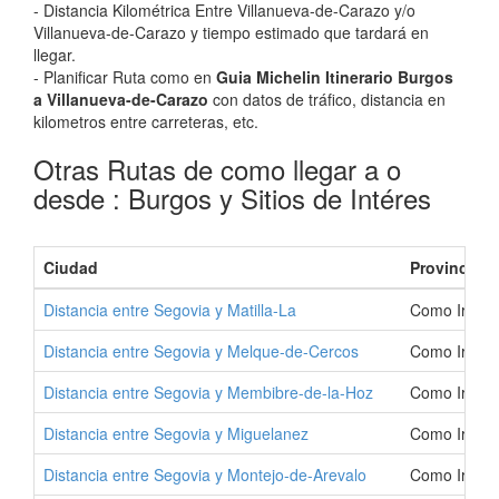
- Distancia Kilométrica Entre Villanueva-de-Carazo y/o
Villanueva-de-Carazo y tiempo estimado que tardará en
llegar.
- Planificar Ruta como en
Guia Michelin Itinerario Burgos
a Villanueva-de-Carazo
con datos de tráfico, distancia en
kilometros entre carreteras, etc.
Otras Rutas de como llegar a o
desde : Burgos y Sitios de Intéres
Ciudad
Provincia
Distancia entre Segovia y Matilla-La
Como Ir a Ma
Distancia entre Segovia y Melque-de-Cercos
Como Ir a M
Distancia entre Segovia y Membibre-de-la-Hoz
Como Ir a M
Distancia entre Segovia y Miguelanez
Como Ir a M
Distancia entre Segovia y Montejo-de-Arevalo
Como Ir a M