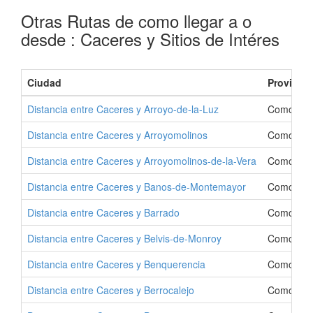
Otras Rutas de como llegar a o
desde : Caceres y Sitios de Intéres
Ciudad
Provincia
Distancia entre Caceres y Arroyo-de-la-Luz
Como Ir a
Distancia entre Caceres y Arroyomolinos
Como Ir a
Distancia entre Caceres y Arroyomolinos-de-la-Vera
Como Ir a
Distancia entre Caceres y Banos-de-Montemayor
Como Ir a
Distancia entre Caceres y Barrado
Como Ir a
Distancia entre Caceres y Belvis-de-Monroy
Como Ir a
Distancia entre Caceres y Benquerencia
Como Ir a
Distancia entre Caceres y Berrocalejo
Como Ir a