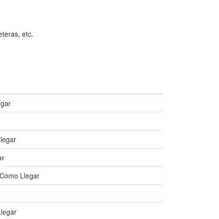
eteras, etc.
egar
legar
ar
 Como Llegar
Llegar