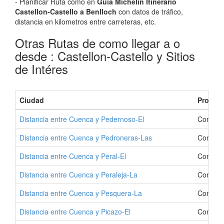
- Planificar Ruta como en
Guia Michelin Itinerario
Castellon-Castello a Benlloch
con datos de tráfico,
distancia en kilometros entre carreteras, etc.
Otras Rutas de como llegar a o
desde : Castellon-Castello y Sitios
de Intéres
Ciudad
Provinc
Distancia entre Cuenca y Pedernoso-El
Como Ir
Distancia entre Cuenca y Pedroneras-Las
Como Ir
Distancia entre Cuenca y Peral-El
Como Ir 
Distancia entre Cuenca y Peraleja-La
Como Ir
Distancia entre Cuenca y Pesquera-La
Como Ir
Distancia entre Cuenca y Picazo-El
Como Ir