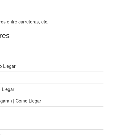
.
ros entre carreteras, etc.
res
o Llegar
 Llegar
agaran | Como Llegar
r