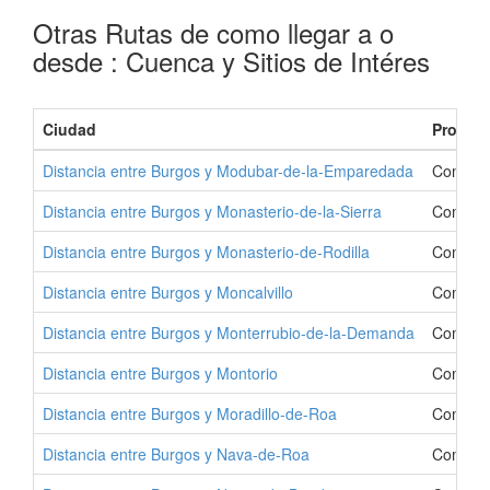
Otras Rutas de como llegar a o
desde : Cuenca y Sitios de Intéres
Ciudad
Provinc
Distancia entre Burgos y Modubar-de-la-Emparedada
Como Ir
Distancia entre Burgos y Monasterio-de-la-Sierra
Como Ir
Distancia entre Burgos y Monasterio-de-Rodilla
Como Ir
Distancia entre Burgos y Moncalvillo
Como Ir 
Distancia entre Burgos y Monterrubio-de-la-Demanda
Como Ir
Distancia entre Burgos y Montorio
Como Ir
Distancia entre Burgos y Moradillo-de-Roa
Como Ir
Distancia entre Burgos y Nava-de-Roa
Como Ir