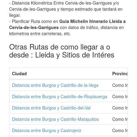
- Distancia Kilométrica Entre Cervia-de-les-Garrigues y/o
Cervia-de-les-Garrigues y tiempo estimado que tardará en
llegar.
- Planificar Ruta como en
Guia Michelin Itinerario Lleida a
Cervia-de-les-Garrigues
con datos de tráfico, distancia en
kilometros entre carreteras, etc.
Otras Rutas de como llegar a o
desde : Lleida y Sitios de Intéres
Ciudad
Provincia
Distancia entre Burgos y Castrillo-de-la-Vega
Como Ir a Ca
Distancia entre Burgos y Castrillo-de-Riopisuerga
Como Ir a Ca
Distancia entre Burgos y Castrillo-del-Val
Como Ir a Ca
Distancia entre Burgos y Castrillo-Matajudios
Como Ir a Ca
Distancia entre Burgos y Castrojeriz
Como Ir a Ca