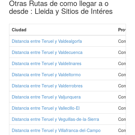
Otras Rutas de como llegar a o
desde : Lleida y Sitios de Intéres
Ciudad
Provinc
Distancia entre Teruel y Valdealgorfa
Como Ir 
Distancia entre Teruel y Valdecuenca
Como Ir 
Distancia entre Teruel y Valdelinares
Como Ir 
Distancia entre Teruel y Valdeltormo
Como Ir 
Distancia entre Teruel y Valderrobres
Como Ir 
Distancia entre Teruel y Valjunquera
Como Ir 
Distancia entre Teruel y Vallecillo-El
Como Ir 
Distancia entre Teruel y Veguillas-de-la-Sierra
Como Ir 
Distancia entre Teruel y Villafranca-del-Campo
Como Ir 