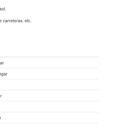
sol.
e carreteras, etc.
ar
egar
r
r