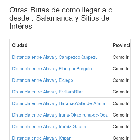
Otras Rutas de como llegar a o
desde : Salamanca y Sitios de
Intéres
Ciudad
Provincia
Distancia entre Alava y CampezooKanpezu
Como Ir a C
Distancia entre Alava y ElburgooBurgelu
Como Ir a El
Distancia entre Alava y Elciego
Como Ir a Elc
Distancia entre Alava y ElvillaroBilar
Como Ir a Elv
Distancia entre Alava y HaranaoValle-de-Arana
Como Ir a Ha
Distancia entre Alava y Iruna-OkaoIruna-de-Oca
Como Ir a Ir
Distancia entre Alava y Iruraiz-Gauna
Como Ir a Ir
Distancia entre Alava y Kripan
Como Ir a Kr