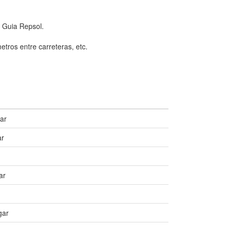
a Guia Repsol.
etros entre carreteras, etc.
ar
ar
ar
gar