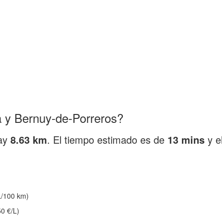
 y Bernuy-de-Porreros?
hay
8.63 km
. El tiempo estimado es de
13 mins
y e
/100 km)
0 €/L)