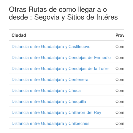
Otras Rutas de como llegar a o
desde : Segovia y Sitios de Intéres
Ciudad
Provinci
Distancia entre Guadalajara y Castilnuevo
Como Ir 
Distancia entre Guadalajara y Cendejas-de-Enmedio
Como Ir 
Distancia entre Guadalajara y Cendejas-de-la-Torre
Como Ir 
Distancia entre Guadalajara y Centenera
Como Ir 
Distancia entre Guadalajara y Checa
Como Ir 
Distancia entre Guadalajara y Chequilla
Como Ir 
Distancia entre Guadalajara y Chillaron-del-Rey
Como Ir 
Distancia entre Guadalajara y Chiloeches
Como Ir 