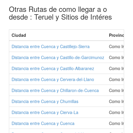
Otras Rutas de como llegar a o
desde : Teruel y Sitios de Intéres
Ciudad
Provincia
Distancia entre Cuenca y Castillejo-Sierra
Como Ir a Ca
Distancia entre Cuenca y Castillo-de-Garcimunoz
Como Ir a Ca
Distancia entre Cuenca y Castillo-Albaranez
Como Ir a Ca
Distancia entre Cuenca y Cervera-del-Llano
Como Ir a Ce
Distancia entre Cuenca y Chillaron-de-Cuenca
Como Ir a C
Distancia entre Cuenca y Chumillas
Como Ir a C
Distancia entre Cuenca y Cierva-La
Como Ir a C
Distancia entre Cuenca y Cuenca
Como Ir a C