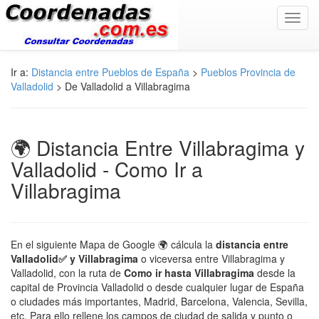
Toggl
navig
Ir a:
Distancia entre Pueblos de España
>
Pueblos Provincia de
Valladolid
> De Valladolid a Villabragima
🌍 Distancia Entre Villabragima y
Valladolid - Como Ir a
Villabragima
En el siguiente Mapa de Google 🌍 cálcula la
distancia entre
Valladolid✅ y Villabragima
o viceversa entre Villabragima y
Valladolid, con la ruta de
Como ir hasta Villabragima
desde la
capital de Provincia Valladolid o desde cualquier lugar de España
o ciudades más importantes, Madrid, Barcelona, Valencia, Sevilla,
etc. Para ello rellene los campos de ciudad de salida y punto o