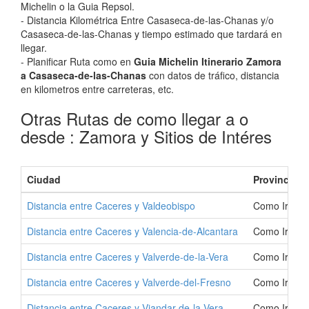
Michelin o la Guia Repsol.
- Distancia Kilométrica Entre Casaseca-de-las-Chanas y/o
Casaseca-de-las-Chanas y tiempo estimado que tardará en
llegar.
- Planificar Ruta como en
Guia Michelin Itinerario Zamora
a Casaseca-de-las-Chanas
con datos de tráfico, distancia
en kilometros entre carreteras, etc.
Otras Rutas de como llegar a o
desde : Zamora y Sitios de Intéres
Ciudad
Provincia
Distancia entre Caceres y Valdeobispo
Como Ir a V
Distancia entre Caceres y Valencia-de-Alcantara
Como Ir a Va
Distancia entre Caceres y Valverde-de-la-Vera
Como Ir a Va
Distancia entre Caceres y Valverde-del-Fresno
Como Ir a Va
Distancia entre Caceres y Viandar-de-la-Vera
Como Ir a Vi