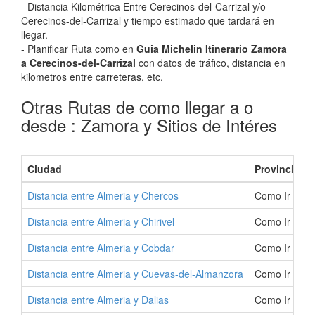
- Distancia Kilométrica Entre Cerecinos-del-Carrizal y/o
Cerecinos-del-Carrizal y tiempo estimado que tardará en
llegar.
- Planificar Ruta como en
Guia Michelin Itinerario Zamora
a Cerecinos-del-Carrizal
con datos de tráfico, distancia en
kilometros entre carreteras, etc.
Otras Rutas de como llegar a o
desde : Zamora y Sitios de Intéres
Ciudad
Provincia
Distancia entre Almeria y Chercos
Como Ir a Ch
Distancia entre Almeria y Chirivel
Como Ir a Chi
Distancia entre Almeria y Cobdar
Como Ir a Co
Distancia entre Almeria y Cuevas-del-Almanzora
Como Ir a Cu
Distancia entre Almeria y Dalias
Como Ir a Da