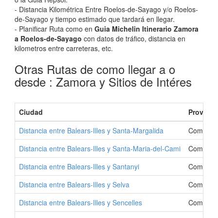
- Distancia Kilométrica Entre Roelos-de-Sayago y/o Roelos-
de-Sayago y tiempo estimado que tardará en llegar.
- Planificar Ruta como en
Guia Michelin Itinerario Zamora
a Roelos-de-Sayago
con datos de tráfico, distancia en
kilometros entre carreteras, etc.
Otras Rutas de como llegar a o
desde : Zamora y Sitios de Intéres
Ciudad
Provinci
Distancia entre Balears-Illes y Santa-Margalida
Como Ir 
Distancia entre Balears-Illes y Santa-Maria-del-Cami
Como Ir 
Distancia entre Balears-Illes y Santanyi
Como Ir a
Distancia entre Balears-Illes y Selva
Como Ir a
Distancia entre Balears-Illes y Sencelles
Como Ir a