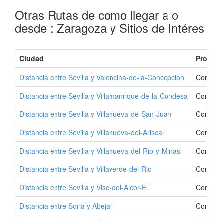
Otras Rutas de como llegar a o
desde : Zaragoza y Sitios de Intéres
Ciudad
Provinc
Distancia entre Sevilla y Valencina-de-la-Concepcion
Como Ir
Distancia entre Sevilla y Villamanrique-de-la-Condesa
Como Ir
Distancia entre Sevilla y Villanueva-de-San-Juan
Como Ir
Distancia entre Sevilla y Villanueva-del-Ariscal
Como Ir 
Distancia entre Sevilla y Villanueva-del-Rio-y-Minas
Como Ir 
Distancia entre Sevilla y Villaverde-del-Rio
Como Ir 
Distancia entre Sevilla y Viso-del-Alcor-El
Como Ir 
Distancia entre Soria y Abejar
Como Ir