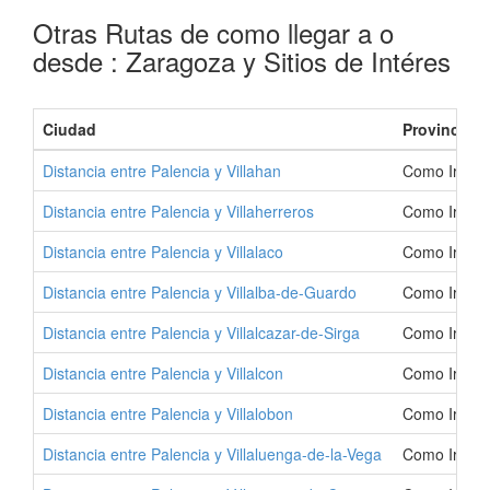
Otras Rutas de como llegar a o
desde : Zaragoza y Sitios de Intéres
Ciudad
Provincia
Distancia entre Palencia y Villahan
Como Ir a Vi
Distancia entre Palencia y Villaherreros
Como Ir a Vi
Distancia entre Palencia y Villalaco
Como Ir a Vi
Distancia entre Palencia y Villalba-de-Guardo
Como Ir a Vi
Distancia entre Palencia y Villalcazar-de-Sirga
Como Ir a Vi
Distancia entre Palencia y Villalcon
Como Ir a Vi
Distancia entre Palencia y Villalobon
Como Ir a Vi
Distancia entre Palencia y Villaluenga-de-la-Vega
Como Ir a Vi