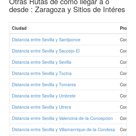
Otras Rutas de como llegar a o
desde : Zaragoza y Sitios de Intéres
Ciudad
Provinc
Distancia entre Sevilla y Santiponce
Como Ir
Distancia entre Sevilla y Saucejo-El
Como Ir
Distancia entre Sevilla y Sevilla
Como Ir 
Distancia entre Sevilla y Tocina
Como Ir
Distancia entre Sevilla y Tomares
Como Ir
Distancia entre Sevilla y Umbrete
Como Ir
Distancia entre Sevilla y Utrera
Como Ir
Distancia entre Sevilla y Valencina-de-la-Concepcion
Como Ir
Distancia entre Sevilla y Villamanrique-de-la-Condesa
Como Ir