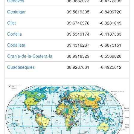
Genoves
38.9882073
-0.4772899
Gestalgar
39.5819305
-0.8499726
Gilet
39.6746970
-0.3281049
Godella
39.5349174
-0.4187383
Godelleta
39.4316267
-0.6875151
Granja-de-la-Costera-la
38.9918329
-0.5569828
Guadasequies
38.9287631
-0.4925612