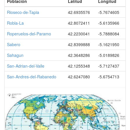
Población
Latitud
Longitud
Rioseco-de-Tapia
42.6935576
-5.7674605
Robla-La
42.8072411
-5.6135966
Roperuelos-del-Paramo
42.2230041
-5.7888084
Sabero
42.8399888
-5.1621950
Sahagun
42.3648286
-5.0189826
San-Adrian-del-Valle
42.1255348
-5.7127437
San-Andres-del-Rabanedo
42.6247080
-5.6754713