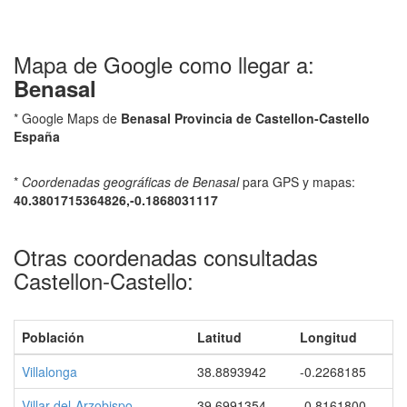
Mapa de Google como llegar a:
Benasal
* Google Maps de
Benasal Provincia de Castellon-Castello
España
*
Coordenadas geográficas de Benasal
para GPS y mapas:
40.3801715364826,-0.1868031117
Otras coordenadas consultadas
Castellon-Castello:
Población
Latitud
Longitud
Villalonga
38.8893942
-0.2268185
Villar-del-Arzobispo
39.6991354
-0.8161800