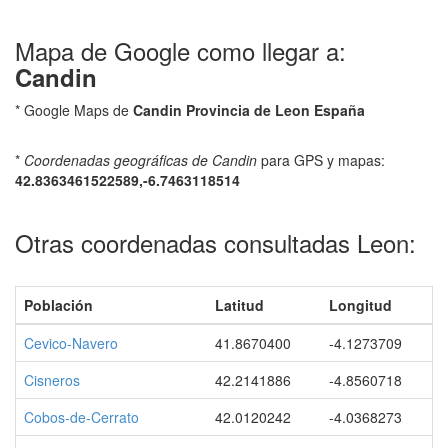
Mapa de Google como llegar a:
Candin
* Google Maps de
Candin Provincia de Leon España
*
Coordenadas geográficas de Candin
para GPS y mapas:
42.8363461522589,-6.7463118514
Otras coordenadas consultadas Leon:
Población
Latitud
Longitud
Cevico-Navero
41.8670400
-4.1273709
Cisneros
42.2141886
-4.8560718
Cobos-de-Cerrato
42.0120242
-4.0368273