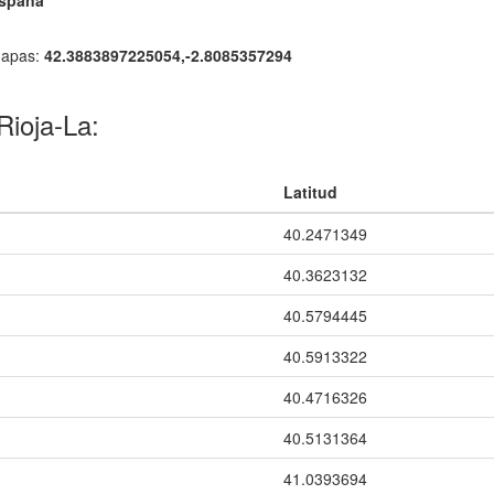
España
mapas:
42.3883897225054,-2.8085357294
Rioja-La:
Latitud
40.2471349
40.3623132
40.5794445
40.5913322
40.4716326
40.5131364
41.0393694