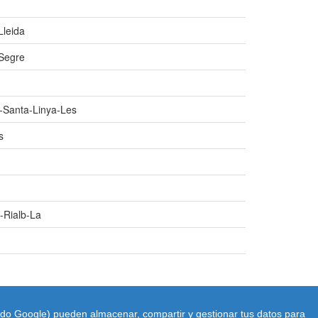
Lleida
-Segre
i-Santa-Linya-Les
s
-Rialb-La
uido Google) pueden almacenar, compartir y gestionar tus datos para