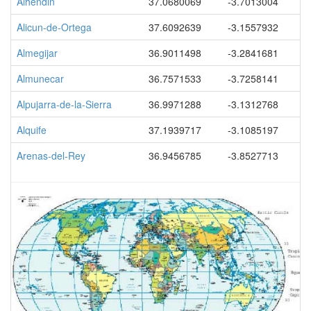
Alhendin
37.0680069
-3.7013004
Alicun-de-Ortega
37.6092639
-3.1557932
Almegijar
36.9011498
-3.2841681
Almunecar
36.7571533
-3.7258141
Alpujarra-de-la-Sierra
36.9971288
-3.1312768
Alquife
37.1939717
-3.1085197
Arenas-del-Rey
36.9456785
-3.8527713