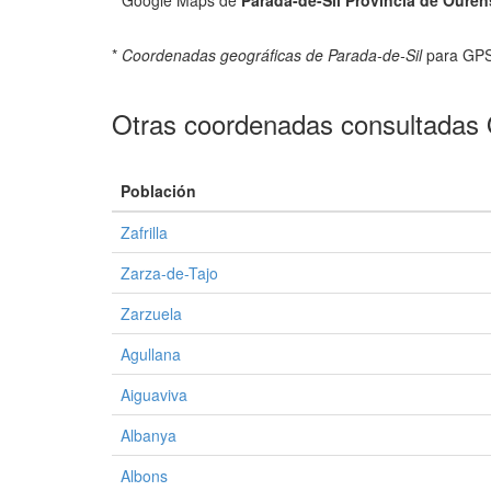
* Google Maps de
Parada-de-Sil Provincia de Oure
*
Coordenadas geográficas de Parada-de-Sil
para GPS
Otras coordenadas consultadas
Población
Zafrilla
Zarza-de-Tajo
Zarzuela
Agullana
Aiguaviva
Albanya
Albons