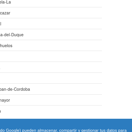
ela-La
cazar
l
sa-del-Duque
huelos
a
lban-de-Cordoba
mayor
a
uido Google) pueden almacenar, compartir y gestionar tus datos para