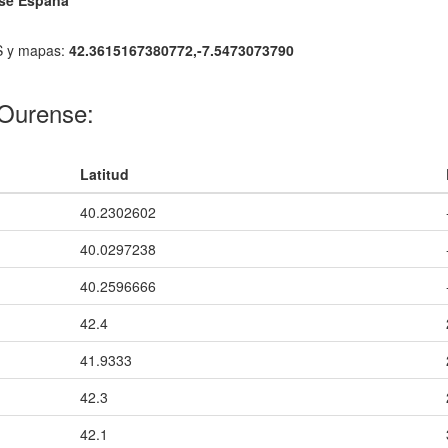
nse España
 y mapas:
42.3615167380772,-7.5473073790
 Ourense:
Latitud
40.2302602
40.0297238
40.2596666
42.4
41.9333
42.3
42.1