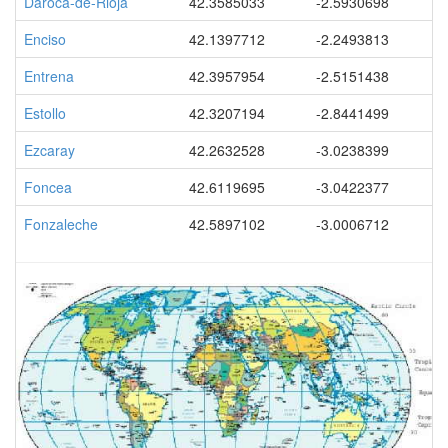
Daroca-de-Rioja
42.3585033
-2.5930698
Enciso
42.1397712
-2.2493813
Entrena
42.3957954
-2.5151438
Estollo
42.3207194
-2.8441499
Ezcaray
42.2632528
-3.0238399
Foncea
42.6119695
-3.0422377
Fonzaleche
42.5897102
-3.0006712