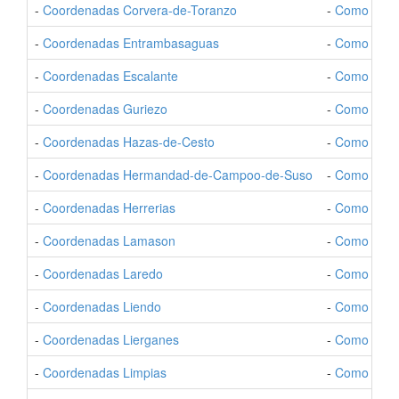
-
Coordenadas Corvera-de-Toranzo
-
Como Ir a 
-
Coordenadas Entrambasaguas
-
Como Ir a
-
Coordenadas Escalante
-
Como Ir a 
-
Coordenadas Guriezo
-
Como Ir a 
-
Coordenadas Hazas-de-Cesto
-
Como Ir a 
-
Coordenadas Hermandad-de-Campoo-de-Suso
-
Como Ir a
-
Coordenadas Herrerias
-
Como Ir a 
-
Coordenadas Lamason
-
Como Ir a
-
Coordenadas Laredo
-
Como Ir a 
-
Coordenadas Liendo
-
Como Ir a 
-
Coordenadas Lierganes
-
Como Ir a 
-
Coordenadas Limpias
-
Como Ir a 