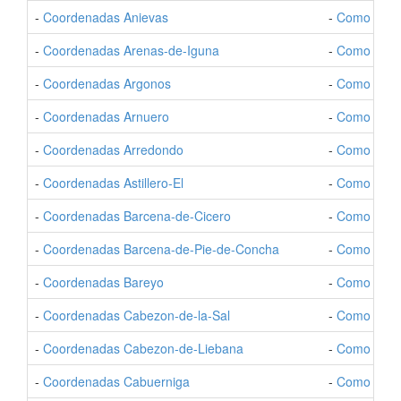
-
Coordenadas Anievas
-
Como Ir a 
-
Coordenadas Arenas-de-Iguna
-
Como Ir a 
-
Coordenadas Argonos
-
Como Ir a 
-
Coordenadas Arnuero
-
Como Ir a 
-
Coordenadas Arredondo
-
Como Ir a 
-
Coordenadas Astillero-El
-
Como Ir a A
-
Coordenadas Barcena-de-Cicero
-
Como Ir a 
-
Coordenadas Barcena-de-Pie-de-Concha
-
Como Ir a 
-
Coordenadas Bareyo
-
Como Ir a 
-
Coordenadas Cabezon-de-la-Sal
-
Como Ir a 
-
Coordenadas Cabezon-de-Liebana
-
Como Ir a 
-
Coordenadas Cabuerniga
-
Como Ir a 