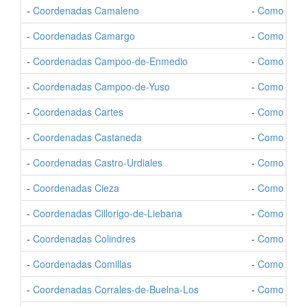
-
Coordenadas Camaleno
-
Como Ir a
-
Coordenadas Camargo
-
Como Ir a
-
Coordenadas Campoo-de-Enmedio
-
Como Ir a
-
Coordenadas Campoo-de-Yuso
-
Como Ir a
-
Coordenadas Cartes
-
Como Ir a 
-
Coordenadas Castaneda
-
Como Ir a 
-
Coordenadas Castro-Urdiales
-
Como Ir a 
-
Coordenadas Cieza
-
Como Ir a 
-
Coordenadas Cillorigo-de-Liebana
-
Como Ir a C
-
Coordenadas Colindres
-
Como Ir a 
-
Coordenadas Comillas
-
Como Ir a 
-
Coordenadas Corrales-de-Buelna-Los
-
Como Ir a 