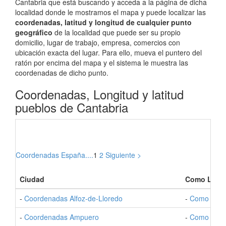
Cantabria que está buscando y acceda a la página de dicha
localidad donde le mostramos el mapa y puede localizar las
coordenadas, latitud y longitud de cualquier punto
geográfico
de la localidad que puede ser su propio
domicilio, lugar de trabajo, empresa, comercios con
ubicación exacta del lugar. Para ello, mueva el puntero del
ratón por encima del mapa y el sistema le muestra las
coordenadas de dicho punto.
Coordenadas, Longitud y latitud
pueblos de Cantabria
Coordenadas España....
1
2
Siguiente >
Ciudad
Como Llega
-
Coordenadas Alfoz-de-Lloredo
-
Como Ir a 
-
Coordenadas Ampuero
-
Como Ir a