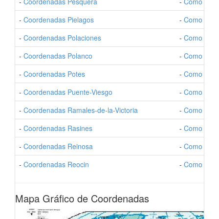
-
Coordenadas Pesquera
-
Como Ir a 
-
Coordenadas Pielagos
-
Como Ir a 
-
Coordenadas Polaciones
-
Como Ir a 
-
Coordenadas Polanco
-
Como Ir a 
-
Coordenadas Potes
-
Como Ir a 
-
Coordenadas Puente-Viesgo
-
Como Ir a 
-
Coordenadas Ramales-de-la-Victoria
-
Como Ir a 
-
Coordenadas Rasines
-
Como Ir a 
-
Coordenadas Reinosa
-
Como Ir a 
-
Coordenadas Reocin
-
Como Ir a 
Mapa Gráfico de Coordenadas