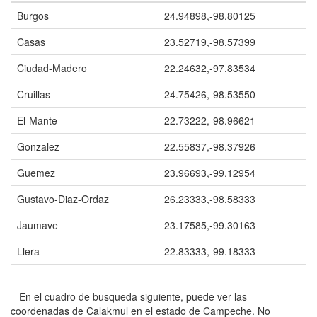
Burgos
24.94898,-98.80125
Casas
23.52719,-98.57399
Ciudad-Madero
22.24632,-97.83534
Cruillas
24.75426,-98.53550
El-Mante
22.73222,-98.96621
Gonzalez
22.55837,-98.37926
Guemez
23.96693,-99.12954
Gustavo-Diaz-Ordaz
26.23333,-98.58333
Jaumave
23.17585,-99.30163
Llera
22.83333,-99.18333
En el cuadro de busqueda siguiente, puede ver las
coordenadas de Calakmul en el estado de Campeche. No