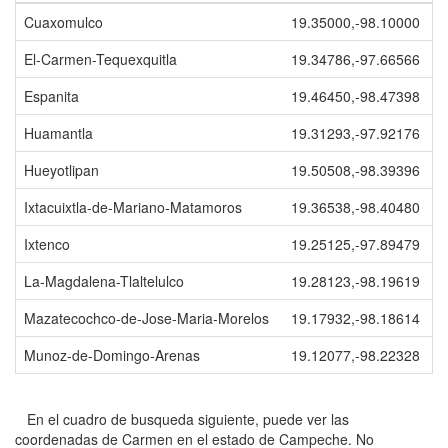
Cuaxomulco
19.35000,-98.10000
El-Carmen-Tequexquitla
19.34786,-97.66566
Espanita
19.46450,-98.47398
Huamantla
19.31293,-97.92176
Hueyotlipan
19.50508,-98.39396
Ixtacuixtla-de-Mariano-Matamoros
19.36538,-98.40480
Ixtenco
19.25125,-97.89479
La-Magdalena-Tlaltelulco
19.28123,-98.19619
Mazatecochco-de-Jose-Maria-Morelos
19.17932,-98.18614
Munoz-de-Domingo-Arenas
19.12077,-98.22328
En el cuadro de busqueda siguiente, puede ver las
coordenadas de Carmen en el estado de Campeche. No