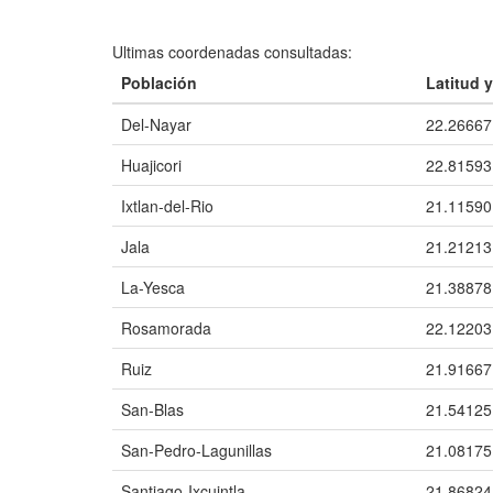
Ultimas coordenadas consultadas:
Población
Latitud 
Del-Nayar
22.26667
Huajicori
22.81593
Ixtlan-del-Rio
21.11590
Jala
21.21213
La-Yesca
21.38878
Rosamorada
22.12203
Ruiz
21.91667
San-Blas
21.54125
San-Pedro-Lagunillas
21.08175
Santiago-Ixcuintla
21.86824