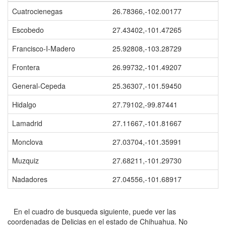
Cuatrocienegas
26.78366,-102.00177
Escobedo
27.43402,-101.47265
Francisco-I-Madero
25.92808,-103.28729
Frontera
26.99732,-101.49207
General-Cepeda
25.36307,-101.59450
Hidalgo
27.79102,-99.87441
Lamadrid
27.11667,-101.81667
Monclova
27.03704,-101.35991
Muzquiz
27.68211,-101.29730
Nadadores
27.04556,-101.68917
En el cuadro de busqueda siguiente, puede ver las
coordenadas de Delicias en el estado de Chihuahua. No