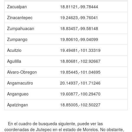
Zacualpan
18.81121,-99.78444
Zinacantepec
19.24623,-99.76041
Zumpahuacan
18.83457,-99.58148
Zumpango
19.80610,-99.04099
Acuitzio
19.49481,-101.33319
Aguililla
18.80681,-102.92667
Alvaro-Obregon
19.85445,-101.04695
Angamacutiro
20.14937,-101.71246
Angangueo
19.60877,-100.29470
Apatzingan
18.85005,-102.50227
En el cuadro de busqueda siguiente, puede ver las
coordenadas de Jiutepec en el estado de Morelos. No obstante,