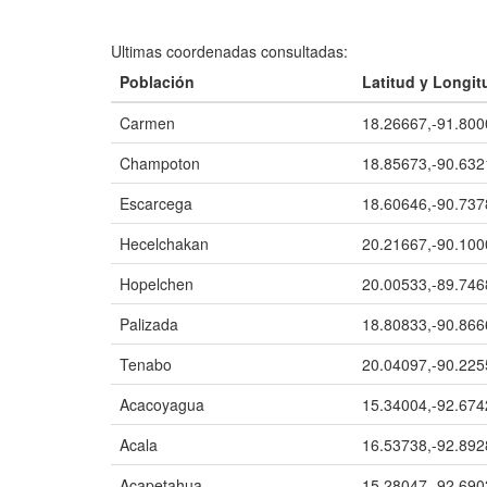
Ultimas coordenadas consultadas:
Población
Latitud y Longit
Carmen
18.26667,-91.800
Champoton
18.85673,-90.632
Escarcega
18.60646,-90.737
Hecelchakan
20.21667,-90.100
Hopelchen
20.00533,-89.746
Palizada
18.80833,-90.866
Tenabo
20.04097,-90.225
Acacoyagua
15.34004,-92.674
Acala
16.53738,-92.892
Acapetahua
15.28047,-92.690