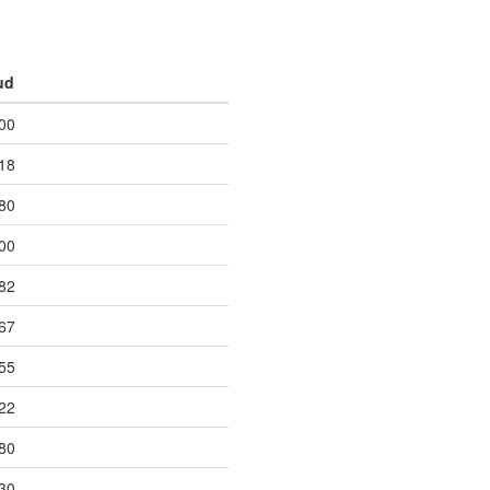
ud
00
18
80
00
82
67
55
22
80
30