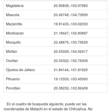
Magdalena
20.90838,-103.97983
Mascota
20.49748,-104.73959
Mazamitla
19.91433,-103.02033
Mexticacan
21.18447,-102.80897
Mezquitic
22.48875,-103.75629
Mixtlan
20.53029,-104.52417
Ocotlan
20.30322,-102.76309
Ojuelos-de-Jalisco
21.84144,-101.81825
Pihuamo
19.13333,-103.45000
Poncitlan
20.38232,-102.82408
En el cuadro de busqueda siguiente, puede ver las
coordenadas de Matachi en el estado de Chihuahua. No