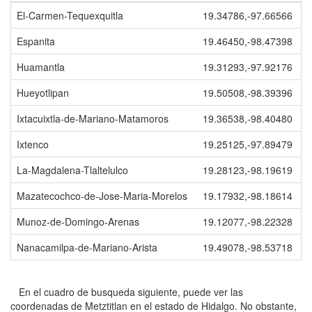
El-Carmen-Tequexquitla
19.34786,-97.66566
Espanita
19.46450,-98.47398
Huamantla
19.31293,-97.92176
Hueyotlipan
19.50508,-98.39396
Ixtacuixtla-de-Mariano-Matamoros
19.36538,-98.40480
Ixtenco
19.25125,-97.89479
La-Magdalena-Tlaltelulco
19.28123,-98.19619
Mazatecochco-de-Jose-Maria-Morelos
19.17932,-98.18614
Munoz-de-Domingo-Arenas
19.12077,-98.22328
Nanacamilpa-de-Mariano-Arista
19.49078,-98.53718
En el cuadro de busqueda siguiente, puede ver las
coordenadas de Metztitlan en el estado de Hidalgo. No obstante,