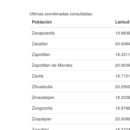
Ultimas coordenadas consultadas:
Población
Latitud
Zacapoaxtla
19.8836
Zacatlan
20.0084
Zapotitlan
18.3311
Zapotitlan-de-Mendez
20.0039
Zautla
19.7151
Zihuateutla
20.2500
Zinacatepec
18.3336
Zongozotla
19.9795
Zoquiapan
20.0099
Zoquitlan
18.3723